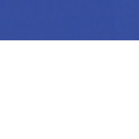
Segítjük a
vállalkozások