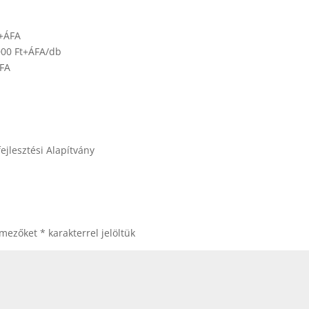
t+ÁFA
.000 Ft+ÁFA/db
VFA
ejlesztési Alapítvány
 mezőket
*
karakterrel jelöltük